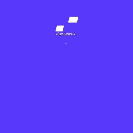
Instagram
ÇEKİLİŞE GİT!
YÜKLENİYOR.
..
Usta-Çırak sistemiyle Full Stack Developer yetiştiyoruz